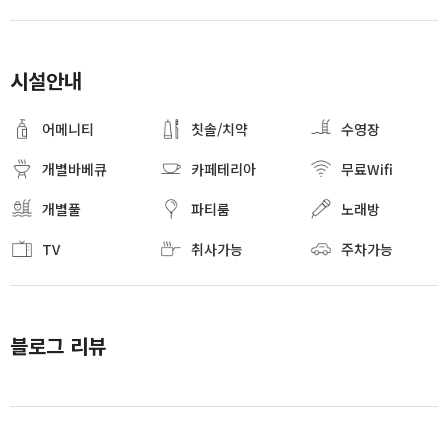
시설안내
어메니티
칫솔/치약
수영장
개별바베큐
카페테리아
무료Wifi
개별풀
파티룸
노래방
TV
취사가능
주차가능
블로그 리뷰