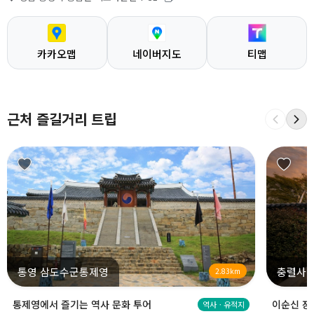
카카오맵
네이버지도
티맵
근처 즐길거리 트립
통영 삼도수군통제영
충렬사
2.83km
통제영에서 즐기는 역사 문화 투어
이순신 장
역사ㆍ유적지