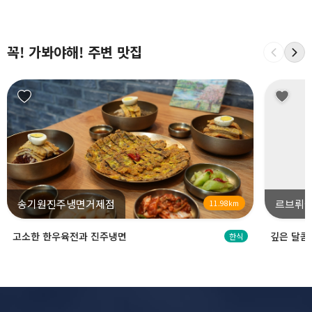
꼭! 가봐야해! 주변 맛집
송기원진주냉면거제점
르브뤼셀
11.98km
고소한 한우육전과 진주냉면
깊은 달콤
한식