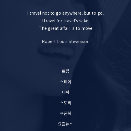
I travel not to go anywhere, but to go.
I travel for travel’s sake.
The great affair is to move
Robert Louis Stevenson
트립
스테이
디쉬
스토리
쿠폰북
요즘뉴스