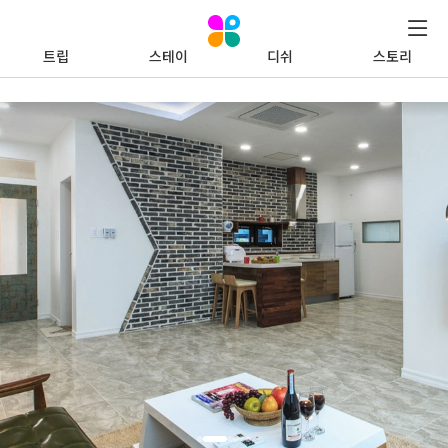
트립
스테이
디쉬
스토리