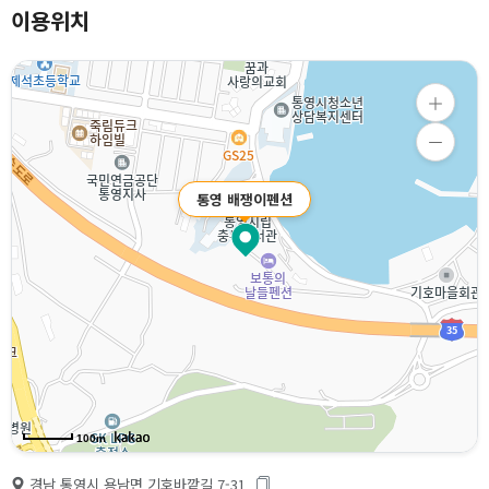
이용위치
통영 배쟁이펜션
100m
경남 통영시 용남면 기호바깥길 7-31