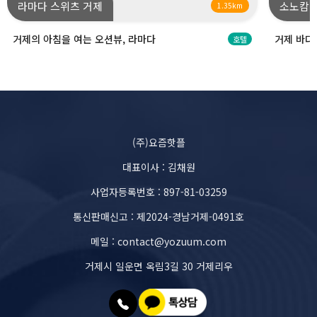
라마다 스위츠 거제
소노캄 
1.35km
거제의 아침을 여는 오션뷰, 라마다
거제 바다
호텔
(주)요즘핫플
대표이사 : 김채원
사업자등록번호 : 897-81-03259
통신판매신고 : 제2024-경남거제-0491호
메일 : contact@yozuum.com
거제시 일운면 옥림3길 30 거제리우