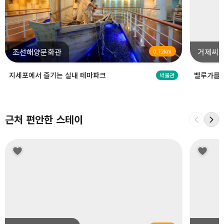
조선해양문화관
거제씨
0.72km
지세포에서 즐기는 실내 테마파크
벨루가를 
박물관
근처 편안한 스테이