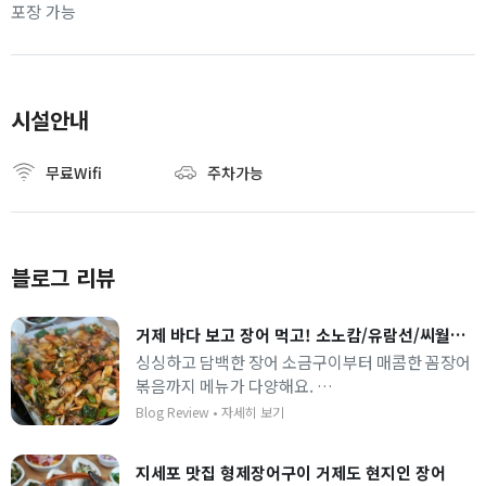
포장 가능
시설안내
무료Wifi
주차가능
블로그 리뷰
거제 바다 보고 장어 먹고! 소노캄/유람선/씨월드 주변 맛집 추천! [지세포형제장어구이]
싱싱하고 담백한 장어 소금구이부터 매콤한 꼼장어
볶음까지 메뉴가 다양해요.
정갈하게 나오는 밑반찬들과 함께 든든하게 몸 보신
Blog Review
•
자세히 보기
하기 좋은 곳입니다.
지세포 맛집 형제장어구이 거제도 현지인 장어