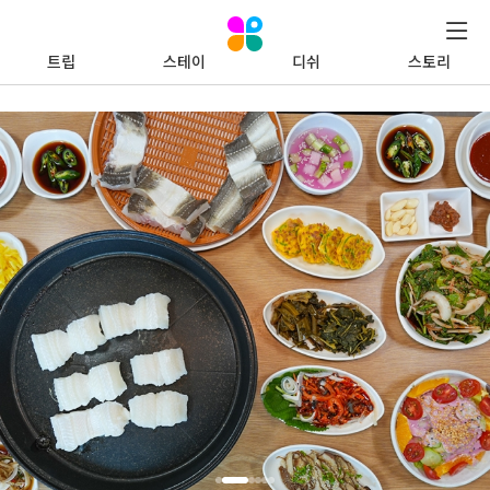
트립
스테이
디쉬
스토리