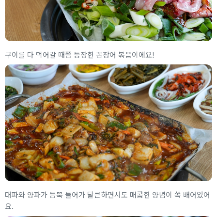
구이를 다 먹어갈 때쯤 등장한 꼼장어 볶음이에요!
대파와 양파가 듬뿍 들어가 달큰하면서도 매콤한 양념이 쏙 배어있어
요.