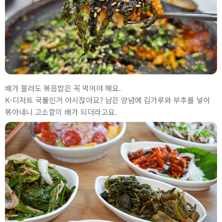
배가 불러도 볶음밥은 꼭 먹어야 해요.
K-디저트 국룰인거 아시잖아요? 남은 양념에 김가루와 부추를 넣어
볶아내니 고소함이 배가 되더라고요.