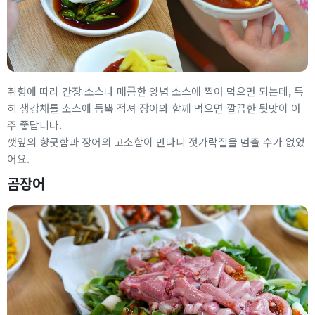
취향에 따라 간장 소스나 매콤한 양념 소스에 찍어 먹으면 되는데, 특
히 생강채를 소스에 듬뿍 적셔 장어와 함께 먹으면 깔끔한 뒷맛이 아
주 좋답니다.
깻잎의 향긋함과 장어의 고소함이 만나니 젓가락질을 멈출 수가 없었
어요.
곰장어