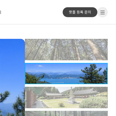
리
핫플 등록