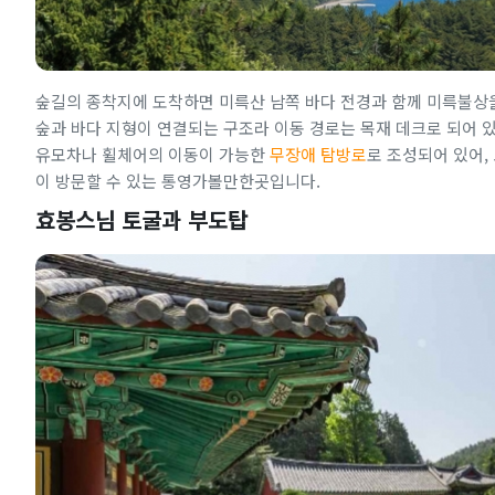
숲길의 종착지에 도착하면 미륵산 남쪽 바다 전경과 함께 미륵불상
숲과 바다 지형이 연결되는 구조라 이동 경로는 목재 데크로 되어 
유모차나 휠체어의 이동이 가능한
무장애 탐방로
로 조성되어 있어,
이 방문할 수 있는 통영가볼만한곳입니다.
효봉스님 토굴과 부도탑