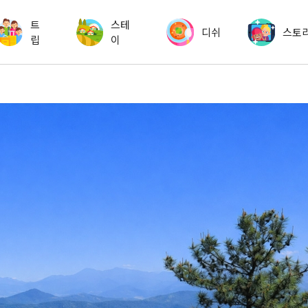
트
스테
디쉬
스토
립
이