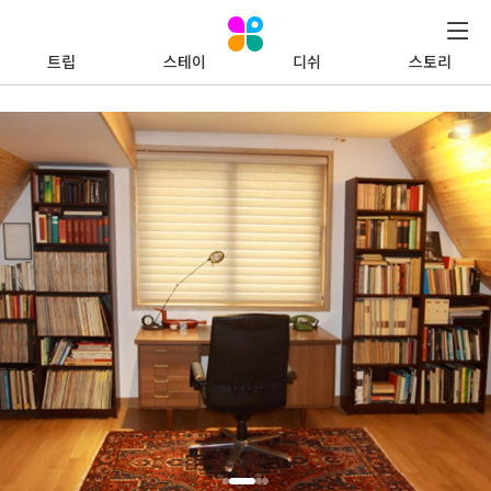
트립
스테이
디쉬
스토리