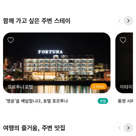
함께 가고 싶은 주변 스테이
포르투나호텔
이타미
0.65km
'행운'을 배달합니다, 호텔 포르투나
통영 서피
호텔
여행의 즐거움, 주변 맛집