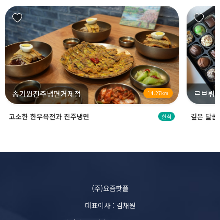
송기원진주냉면거제점
르브뤼셀
14.27km
고소한 한우육전과 진주냉면
깊은 달콤
한식
(주)요즘핫플
대표이사 : 김채원