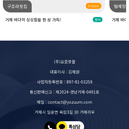
구조라횟집
형제장
0.51km
거제 바다의 싱싱함을 한 상 가득!
거제 바다의
한식
(주)요즘핫플
대표이사 : 김채원
사업자등록번호 : 897-81-03259
통신판매신고 : 제2024-경남거제-0491호
메일 : contact@yozuum.com
거제시 일운면 옥림3길 30 거제리우