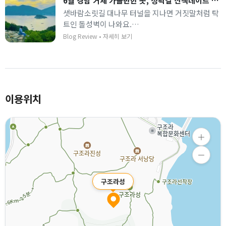
6월 경남 거제 가볼만한 곳, 성곽길 산책데이트 / 거제 구조라성
샛바람소릿길 대나무 터널을 지나면 거짓말처럼 탁
트인 돌성벽이 나와요.
카메라 하나 들고 성곽 위에 앉아 예쁜 사진 남기기
Blog Review
•
자세히 보기
도 좋아요.
이용위치
구조라성