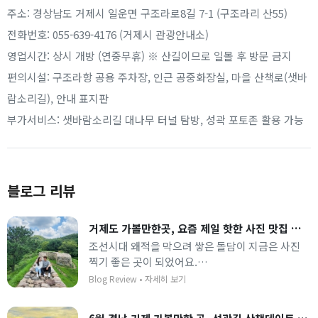
주소: 경상남도 거제시 일운면 구조라로8길 7-1 (구조라리 산55)
전화번호: 055-639-4176 (거제시 관광안내소)
영업시간: 상시 개방 (연중무휴) ※ 산길이므로 일몰 후 방문 금지
편의시설: 구조라항 공용 주차장, 인근 공중화장실, 마을 산책로(샛바
람소리길), 안내 표지판
부가서비스: 샛바람소리길 대나무 터널 탐방, 성곽 포토존 활용 가능
블로그 리뷰
거제도 가볼만한곳, 요즘 제일 핫한 사진 맛집 거제 '구조라성'
조선시대 왜적을 막으려 쌓은 돌담이 지금은 사진
찍기 좋은 곳이 되었어요.
조용히 산책하며 바다 내음 맡기 좋고, 위에서 내려
Blog Review
•
자세히 보기
다 보이는 마을 모습이 아기자기하고 귀여워요.