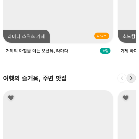
라마다 스위츠 거제
소노캄 
4.5km
거제의 아침을 여는 오션뷰, 라마다
거제 바다
호텔
여행의 즐거움, 주변 맛집