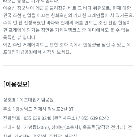
라보는 풍경은 기가 막힙니다.
이순신 장군님이 왜군을 물리쳤던 바로 그 바다 뒤편으로, 현재 대한
민국 조선 산업을 이끄는 한화오션의 거대한 크레인들이 서 있거든요.
수백 년 전 전쟁터였던 바다와 현재의 배를 만드는 조선 산업 현장이
한 프레임에 담기는 장면은 거제여행코스 중 어디에서도 볼 수 없는
독특한 뷰 입니다.
이번 주말 거제데이트는 묘한 조화 속에서 인생샷을 남길 수 있는 옥
포대첩기념공원에서 시작해 보세요.
[이용정보]
상호명 : 옥포대첩기념공원
주소 : 경상남도 거제시 팔랑포2길 87
전화번호 : 055-639-8240 (관리사무소) / 055-639-8242
부대시설 : 기념탑(30m), 참배단(효충사), 옥포루(팔각정 전망대), 전
시관, 기념제단, 팔각정, 주차장, 화장실