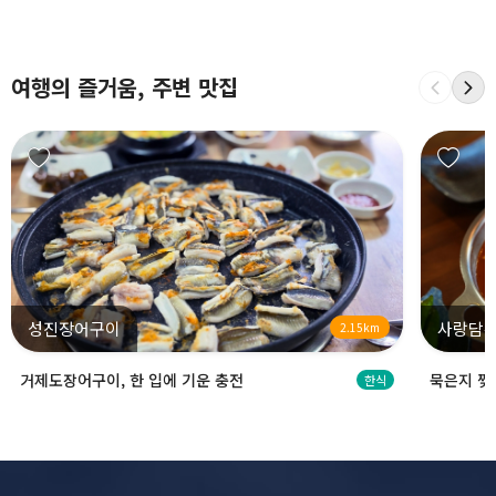
여행의 즐거움, 주변 맛집
성진장어구이
사랑담
2.15km
거제도장어구이, 한 입에 기운 충전
묵은지 찢
한식