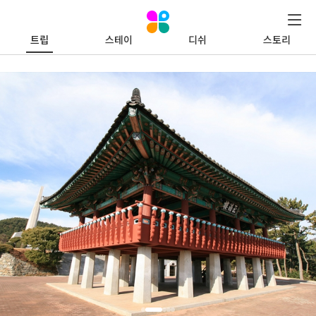
트립
스테이
디쉬
스토리