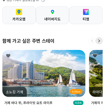
카카오맵
네이버지도
티맵
함께 가고 싶은 주변 스테이
소노캄 거제
라마다 
6.58km
거제 바다 위, 프라이빗 요트 라이프
거제의 아
리조트