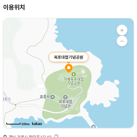
이용위치
옥포대첩기념공원
100m
경남 거제시 팔랑포2길 87