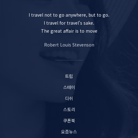
I travel not to go anywhere, but to go.
I travel for travel’s sake.
The great affair is to move
Robert Louis Stevenson
트립
스테이
디쉬
스토리
쿠폰북
요즘뉴스