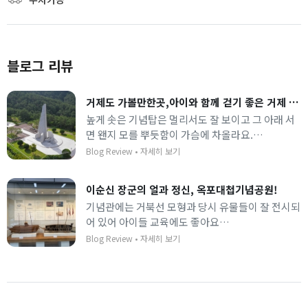
블로그 리뷰
거제도 가볼만한곳,아이와 함께 걷기 좋은 거제 '옥포대첩기념공원'
높게 솟은 기념탑은 멀리서도 잘 보이고 그 아래 서
면 왠지 모를 뿌듯함이 가슴에 차올라요.
잘 가꾸어진 정원 사이를 거닐며 찍는 사진마다 예
Blog Review
•
자세히 보기
쁘게 나와서 인생 사진 남기기에도 좋답니다.
이순신 장군의 얼과 정신, 옥포대첩기념공원!
기념관에는 거북선 모형과 당시 유물들이 잘 전시되
어 있어 아이들 교육에도 좋아요
입장료 부담 없이 역사 공부와 산책을 동시에 즐길
Blog Review
•
자세히 보기
수 있는 거제의 매력적인 포인트랍니다.