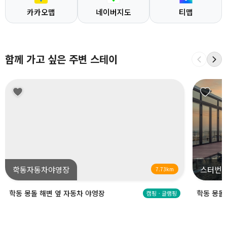
카카오맵
네이버지도
티맵
함께 가고 싶은 주변 스테이
학동자동차야영장
스터번
7.73km
학동 몽돌 해변 옆 자동차 야영장
학동 몽돌
캠핑ㆍ글램핑