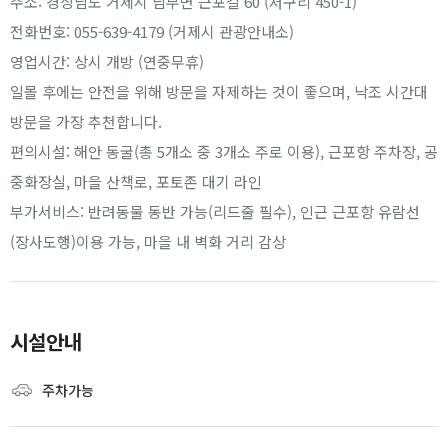
주소: 경상남도 거제시 남부면 근포길 60 (저구리 450-1)
전화번호: 055-639-4179 (거제시 관광안내소)
영업시간: 상시 개방 (연중무휴)
일몰 후에는 안전을 위해 방문을 자제하는 것이 좋으며, 낙조 시간대
방문을 가장 추천합니다.
편의시설: 해안 동굴(총 5개소 중 3개소 주로 이용), 근포항 주차장, 공
중화장실, 마을 산책로, 포토존 대기 라인
부가서비스: 반려동물 동반 가능(리드줄 필수), 인근 근포항 유람선
(장사도행)이용 가능, 마을 내 벽화 거리 감상
시설안내
주차가능