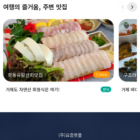
여행의 즐거움, 주변 맛집
학동유람선회맛집
구조라
7.34km
거제도 자연산 회정식은 여기!
거제 바다
한식
(주)요즘핫플