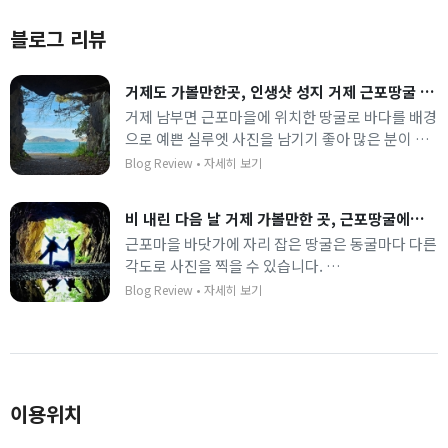
블로그 리뷰
거제도 가볼만한곳, 인생샷 성지 거제 근포땅굴 실루엣 촬영 팁
거제 남부면 근포마을에 위치한 땅굴로 바다를 배경
으로 예쁜 실루엣 사진을 남기기 좋아 많은 분이 찾
습니다.
Blog Review
•
자세히 보기
대기 줄이 길 수 있으니 참고하세요!
비 내린 다음 날 거제 가볼만한 곳, 근포땅굴에서 찰칵!
근포마을 바닷가에 자리 잡은 땅굴은 동굴마다 다른
각도로 사진을 찍을 수 있습니다.
주말에는 방문객이 많으니 여유를 두고 가세요.
Blog Review
•
자세히 보기
이용위치