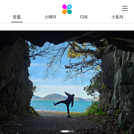
트립
스테이
디쉬
스토리