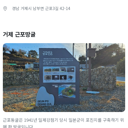
경남 거제시 남부면 근포3길 42-14
거제 근포땅굴
근포동굴은 1941년 일제강점기 당시 일본군이 포진지를 구축하기 위
해 판 땅굴입니다.