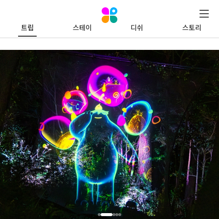
트립
스테이
디쉬
스토리