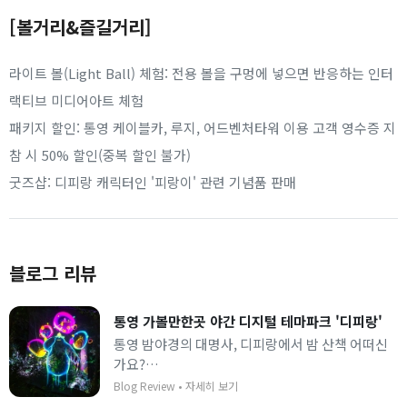
[볼거리&즐길거리]
라이트 볼(Light Ball) 체험: 전용 볼을 구멍에 넣으면 반응하는 인터
랙티브 미디어아트 체험
패키지 할인: 통영 케이블카, 루지, 어드벤처타워 이용 고객 영수증 지
참 시 50% 할인(중복 할인 불가)
굿즈샵: 디피랑 캐릭터인 '피랑이' 관련 기념품 판매
블로그 리뷰
통영 가볼만한곳 야간 디지털 테마파크 '디피랑'
통영 밤야경의 대명사, 디피랑에서 밤 산책 어떠신
가요?
아이들도 신나서 뛰놀고 어른들도 동심으로 돌아가
Blog Review
•
자세히 보기
는 시간이에요.