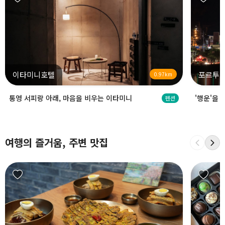
이타미니호텔
포르투
0.97km
통영 서피랑 아래, 마음을 비우는 이타미니
'행운'을
펜션
여행의 즐거움, 주변 맛집