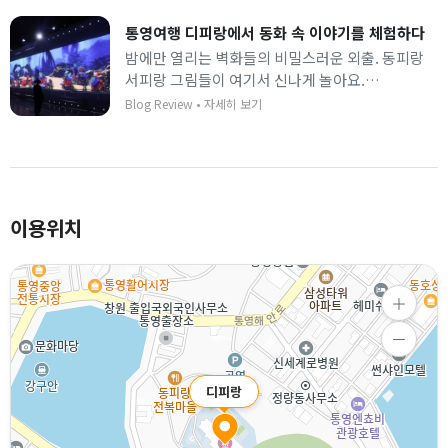
통영여행 디피랑에서 동화 속 이야기를 체험하다
밤에만 열리는 벽화들의 비밀스러운 외출. 동피랑
서피랑 그림들이 여기서 신나게 놀아요.
남망산 숲길 따라 이어지는 빛의 이야기, 걷다 보면
Blog Review
•
자세히 보기
통영 밤의 분위기에 푹 빠집니다.
이용위치
디피랑