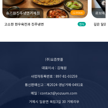
송기원진주냉면거제점
르브뤼셀
12.95km
고소한 한우육전과 진주냉면
깊은 달콤
한식
(주)요즘핫플
대표이사 : 김채원
사업자등록번호 : 897-81-03259
통신판매신고 : 제2024-경남거제-0491호
메일 : contact@yozuum.com
거제시 일운면 옥림3길 30 거제리우