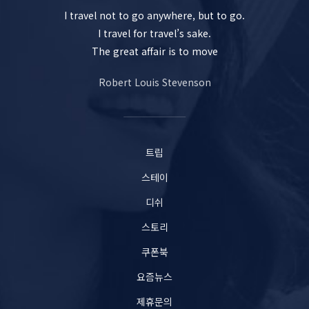
I travel not to go anywhere, but to go.
I travel for travel’s sake.
The great affair is to move
Robert Louis Stevenson
트립
스테이
디쉬
스토리
쿠폰북
요즘뉴스
제휴문의