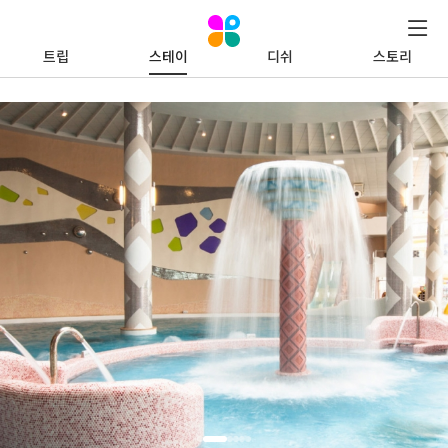
트립
스테이
디쉬
스토리