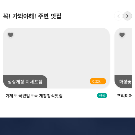
꼭! 가봐야해! 주변 맛집
싱싱게장 지세포점
화성숯
0.22km
거제도 국민밥도둑 게장정식맛집
프리미어 
한식