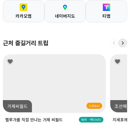
카카오맵
네이버지도
티맵
근처 즐길거리 트립
거제씨월드
조선해
0.89km
벨루가를 직접 만나는 거제 씨월드
지세포에서
레저ㆍ액티비티