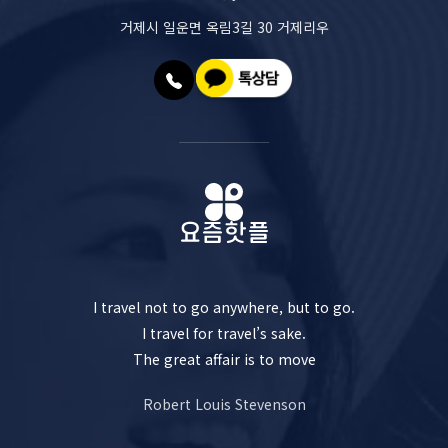
거제시 일운면 옥림3길 30 거제리우
I travel not to go anywhere, but to go.
I travel for travel’s sake.
The great affair is to move
Robert Louis Stevenson