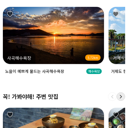
사곡해수욕장
거제식물
5.72km
노을이 예쁘게 물드는 사곡해수욕장
거제도 한
해수욕장
꼭! 가봐야해! 주변 맛집