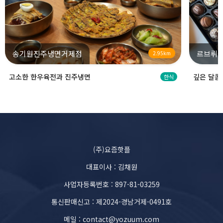
송기원진주냉면거제점
르브뤼셀
2.95km
고소한 한우육전과 진주냉면
깊은 달콤
한식
(주)요즘핫플
대표이사 : 김채원
사업자등록번호 : 897-81-03259
통신판매신고 : 제2024-경남거제-0491호
메일 : contact@yozuum.com