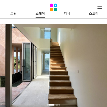
트립
스테이
디쉬
스토리