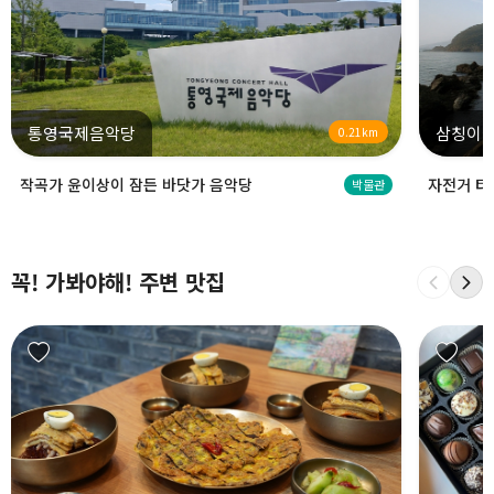
통영국제음악당
삼칭이
0.21km
작곡가 윤이상이 잠든 바닷가 음악당
자전거 타
박물관
꼭! 가봐야해! 주변 맛집