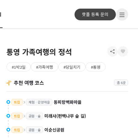
리
핫플 등록
통영 가족여행의 정석
#1박2일
#가족여행
#당일치기
#통영
추천 여행 코스
총 6곳
동피랑벽화마을
트립
체험ㆍ감성마을
미래사(편백나무 숲 길)
트립
공원ㆍ숲
이순신공원
트립
공원ㆍ숲