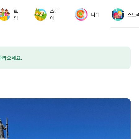
트
스테
디쉬
스토
립
이
따라오세요.