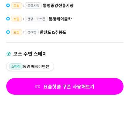
통영중앙전통시장
트립
로컬시장
통영케이블카
트립
전망ㆍ포토존
한산도&추봉도
트립
섬여행
코스 주변 스테이
통영 배쟁이펜션
스테이
요즘핫플 쿠폰 사용해보기