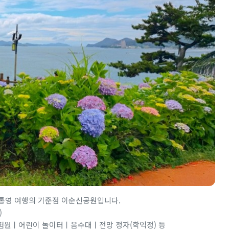
 통영 여행의 기준점 이순신공원입니다.
)
원ㅣ어린이 놀이터ㅣ음수대ㅣ전망 정자(학익정) 등