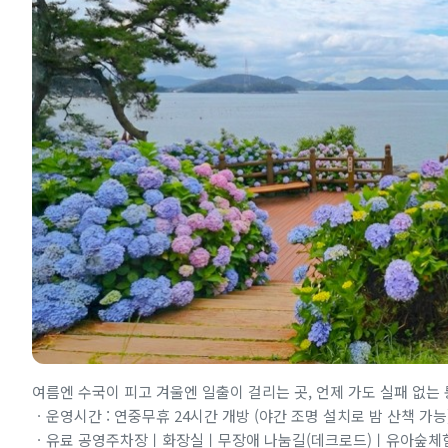
여름엔 수국이 피고 겨울엔 일출이 걸리는 곳, 언제 가도 실패 없는
ㆍ운영시간 : 연중무휴 24시간 개방 (야간 조명 설치로 밤 산책 가능
ㆍ유료 공영주차장ㅣ화장실ㅣ무장애 나눔길(데크로드)ㅣ유아숲체험