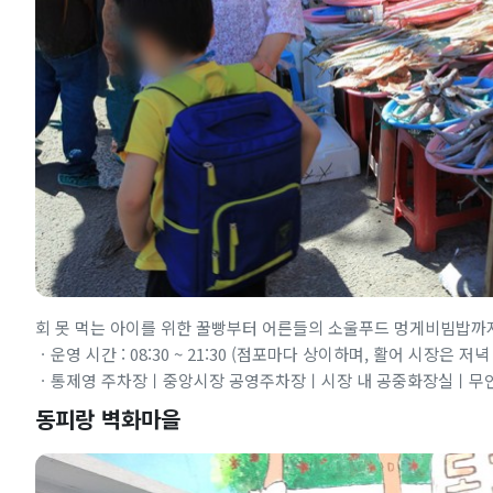
회 못 먹는 아이를 위한 꿀빵부터 어른들의 소울푸드 멍게비빔밥까지
ㆍ운영 시간 : 08:30 ~ 21:30 (점포마다 상이하며, 활어 시장은 
ㆍ통제영 주차장ㅣ중앙시장 공영주차장ㅣ시장 내 공중화장실ㅣ무인 
동피랑 벽화마을