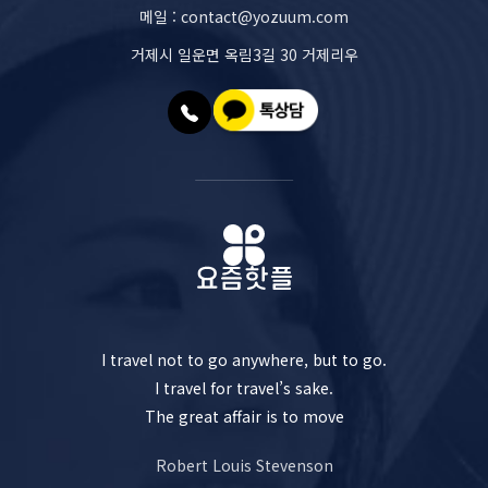
메일 : contact@yozuum.com
거제시 일운면 옥림3길 30 거제리우
I travel not to go anywhere, but to go.
I travel for travel’s sake.
The great affair is to move
Robert Louis Stevenson