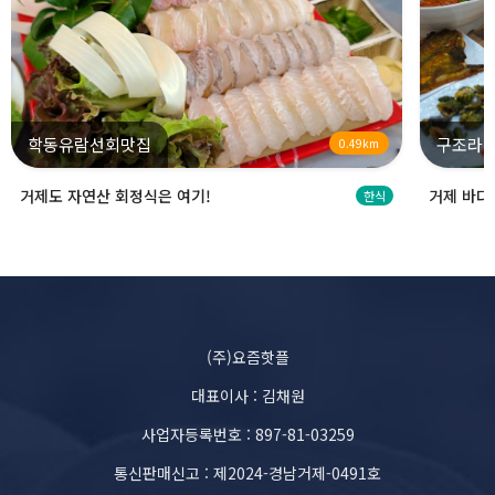
학동유람선회맛집
구조라
0.49km
거제도 자연산 회정식은 여기!
거제 바다
한식
(주)요즘핫플
대표이사 : 김채원
사업자등록번호 : 897-81-03259
통신판매신고 : 제2024-경남거제-0491호