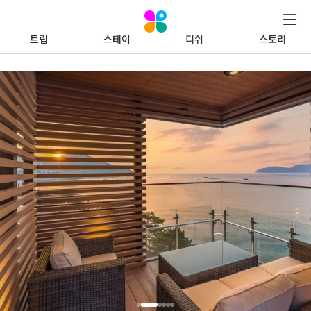
트립
스테이
디쉬
스토리