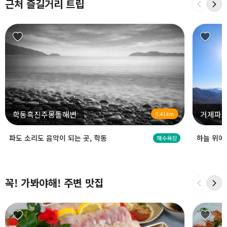
근처 즐길거리 트립
학동흑진주몽돌해변
거제파노
0.41km
파도 소리도 음악이 되는 곳, 학동
하늘 위에
해수욕장
꼭! 가봐야해! 주변 맛집