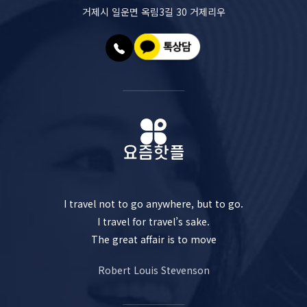
거제시 일운면 옥림3길 30 거제리우
I travel not to go anywhere, but to go.
I travel for travel’s sake.
The great affair is to move
Robert Louis Stevenson