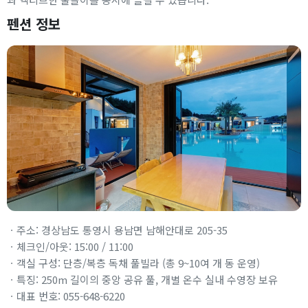
펜션 정보
ㆍ주소: 경상남도 통영시 용남면 남해안대로 205-35
ㆍ체크인/아웃: 15:00 / 11:00
ㆍ객실 구성: 단층/복층 독채 풀빌라 (총 9~10여 개 동 운영)
ㆍ특징: 250m 길이의 중앙 공유 풀, 개별 온수 실내 수영장 보유
ㆍ대표 번호: 055-648-6220