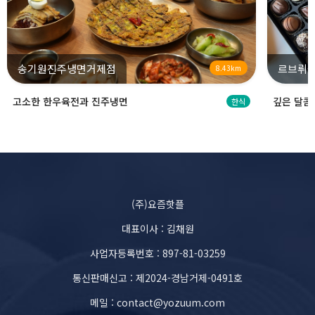
송기원진주냉면거제점
르브뤼셀
8.43km
고소한 한우육전과 진주냉면
깊은 달콤
한식
(주)요즘핫플
대표이사 : 김채원
사업자등록번호 : 897-81-03259
통신판매신고 : 제2024-경남거제-0491호
메일 : contact@yozuum.com