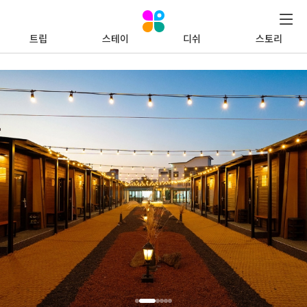
트립
스테이
디쉬
스토리