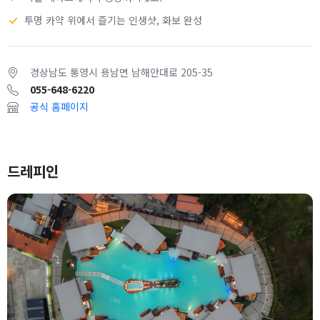
투명 카약 위에서 즐기는 인생샷, 화보 완성
경상남도 통영시 용남면 남해안대로 205-35
055-648-6220
공식 홈페이지
드레피인