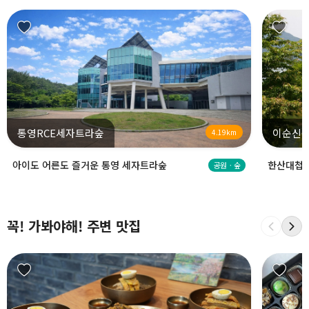
통영RCE세자트라숲
이순신
4.19km
아이도 어른도 즐거운 통영 세자트라숲
한산대첩 
공원ㆍ숲
꼭! 가봐야해! 주변 맛집