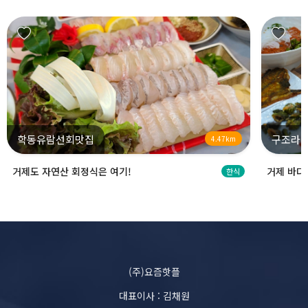
학동유람선회맛집
구조라
4.47km
거제도 자연산 회정식은 여기!
거제 바다
한식
(주)요즘핫플
대표이사 : 김채원