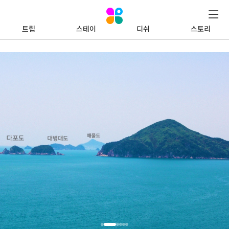
트립
스테이
디쉬
스토리