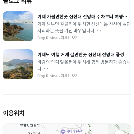
블로그 리뷰
거제 가볼만한곳 신선대 전망대 주차부터 여행코스까지
거제 남부면 갈곶리에 위치한 신선대는 신선이 놀던
자리라는 뜻을 가진 바위입니다.
평평한 바위 위에서 거제의 푸른 바다를 가까이 볼
Blog Review
•
자세히 보기
수 있습니다.
거제도 여행 거제 갈만한곳 신선대 전망대 풍경
바람의 언덕 맞은편에 위치해 함께 방문하기 좋습니
다.
수평선과 어우러진 층층이 쌓인 바위가 독특하며 산
Blog Review
•
자세히 보기
책로를 통해 바다 가까이 갈 수 있습니다.
이용위치