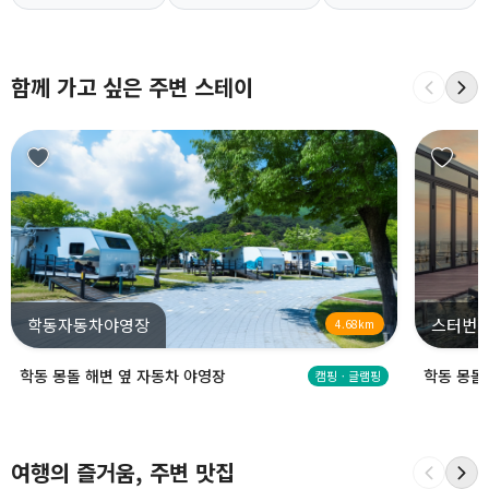
함께 가고 싶은 주변 스테이
학동자동차야영장
스터번
4.68km
학동 몽돌 해변 옆 자동차 야영장
학동 몽돌
캠핑ㆍ글램핑
여행의 즐거움, 주변 맛집