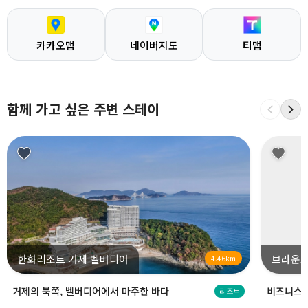
카카오맵
네이버지도
티맵
함께 가고 싶은 주변 스테이
한화리조트 거제 벨버디어
브라운도
4.46km
거제의 북쪽, 벨버디어에서 마주한 바다
비즈니스 
리조트