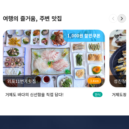
여행의 즐거움, 주변 맛집
1,000원 할인쿠폰
외포11번가횟집
성진장
3.4km
거제도 바다의 신선함을 직접 담다!
거제도장어
한식