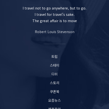
I travel not to go anywhere, but to go.
I travel for travel’s sake.
The great affair is to move
Robert Louis Stevenson
트립
스테이
디쉬
스토리
쿠폰북
요즘뉴스