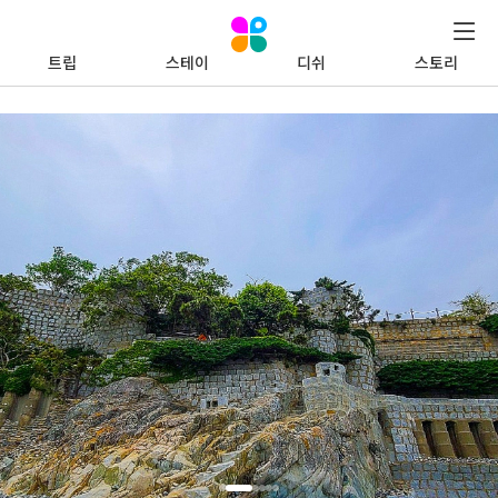
트립
스테이
디쉬
스토리