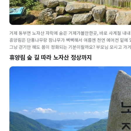
거제 동부면 노자산 자락에 숨은 거제가볼만한곳, 바로 사계절 내내
휴양림은 단풍나무랑 참나무가 빽빽해서 여름엔 천연 에어컨 밑에 있
그냥 걷기만 해도 몸이 정화되는 기분이랄까요? 부모님 모시고 가
휴양림 숲 길 따라 노자산 정상까지