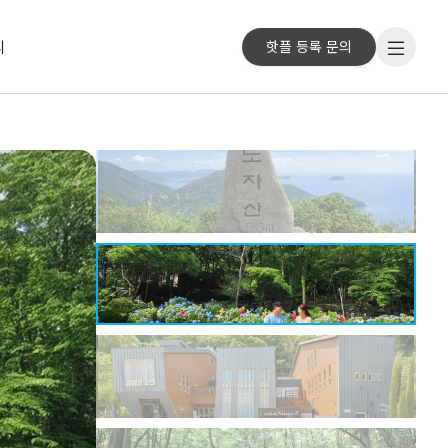
리
핫플 등록