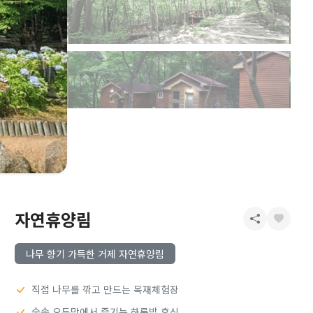
자연휴양림
나무 향기 가득한 거제 자연휴양림
직접 나무를 깎고 만드는 목재체험장
숲속 오두막에서 즐기는 하룻밤 휴식