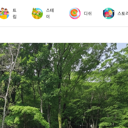
트
스테
디쉬
스토
립
이