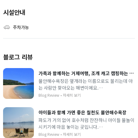
시설안내
주차가능
블로그 리뷰
가족과 함께하는 거제여행, 조개 캐고 캠핑하는 '물안 해수욕장'
물안해수욕장은 옆개라는 이름으로도 불리는데 아
는 사람만 찾아오는 해변이에요.
파도가 세지 않아 안전하게 수영하고 조개도 잡을
Blog Review
•
자세히 보기
수 있어 가족여행 오기 좋아요!
아이들과 함께 가면 좋은 칠천도 물안해수욕장
파도가 거의 없어 호수처럼 잔잔하니 아이들 물놀이
시키기에 마음 놓이는 곳입니다.
부드러운 모래 위에서 성 쌓기 놀이하다 보면 하루
Blog Review
•
자세히 보기