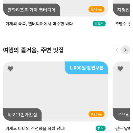
한화리조트 거제 벨버디어
지평집
5.49km
거제의 북쪽, 벨버디어에서 마주한 바다
조병수 건
리조트
여행의 즐거움, 주변 맛집
1,000원 할인쿠폰
외포11번가횟집
르브뤼셀
9.93km
거제도 바다의 신선함을 직접 담다!
깊은 달콤
한식