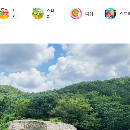
트
스테
디쉬
스토
립
이