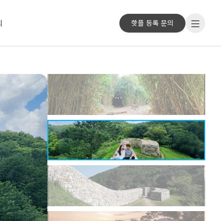
리
핫플 등록