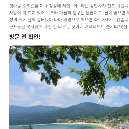
샛바람 소리길을 지나 정상에 서면 "와" 하는 감탄사가 절로 나옵니
사방이 탁 트여 있어 구조라 마을과 항구는 물론이고, 날이 좋으면
성벽 위에 살짝 걸터앉아 바다 배경으로 찍으면 화보가 따로 없습니
근포동굴 못지않게 사진 잘 나오는 곳이니 거제데이트 즐기며 멋진 
방문 전 확인!