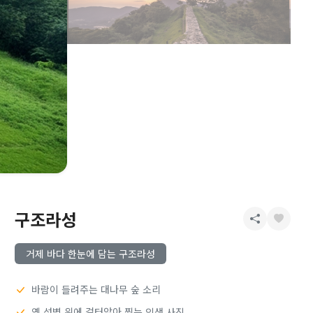
구조라성
거제 바다 한눈에 담는 구조라성
바람이 들려주는 대나무 숲 소리
옛 성벽 위에 걸터앉아 찍는 인생 사진