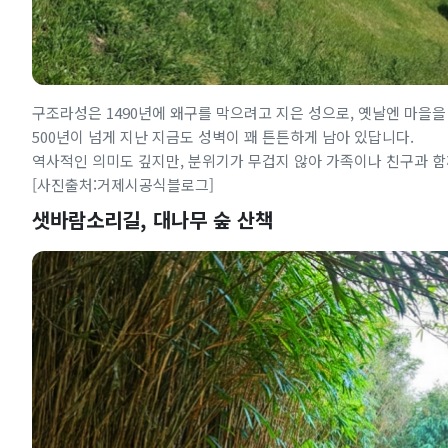
구조라성은 1490년에 왜구를 막으려고 지은 성으로, 옛날엔 마을을
500년이 넘게 지난 지금도 성벽이 꽤 튼튼하게 남아 있답니다.
역사적인 의미도 깊지만, 분위기가 무겁지 않아 가족이나 친구과 함
[사진출처:거제시공식블로그]
샛바람소리길, 대나무 숲 산책