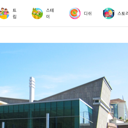
트
스테
디쉬
스토
립
이