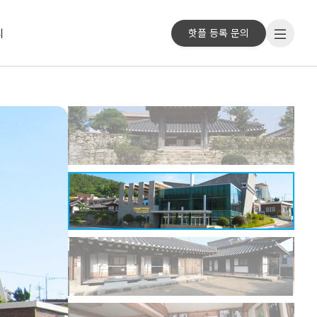
리
핫플 등록