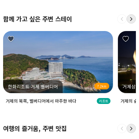
함께 가고 싶은 주변 스테이
한화리조트 거제 벨버디어
거제삼
7.2km
거제의 북쪽, 벨버디어에서 마주한 바다
거제의 숲
리조트
여행의 즐거움, 주변 맛집