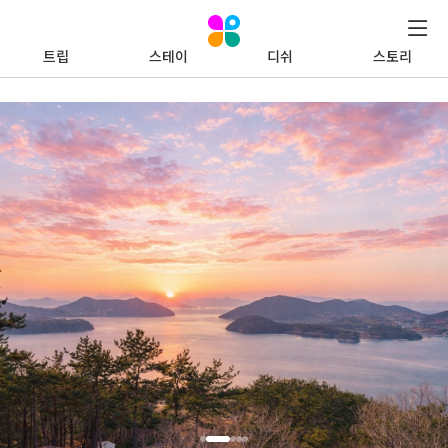
트립
스테이
디쉬
스토리