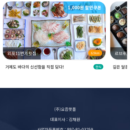
1,000원 할인쿠폰
외포11번가횟집
르브뤼셀
6.9km
거제도 바다의 신선함을 직접 담다!
깊은 달콤
한식
(주)요즘핫플
대표이사 : 김채원
사업자등록번호 : 897-81-03259