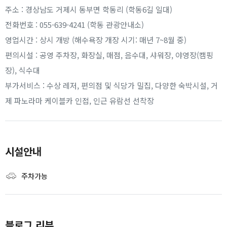
주소 : 경상남도 거제시 동부면 학동리 (학동6길 일대)
전화번호 : 055-639-4241 (학동 관광안내소)
영업시간 : 상시 개방 (해수욕장 개장 시기: 매년 7~8월 중)
편의시설 : 공영 주차장, 화장실, 매점, 음수대, 샤워장, 야영장(캠핑
장), 식수대
부가서비스 : 수상 레저, 편의점 및 식당가 밀집, 다양한 숙박시설, 거
제 파노라마 케이블카 인접, 인근 유람선 선착장
시설안내
주차가능
블로그 리뷰