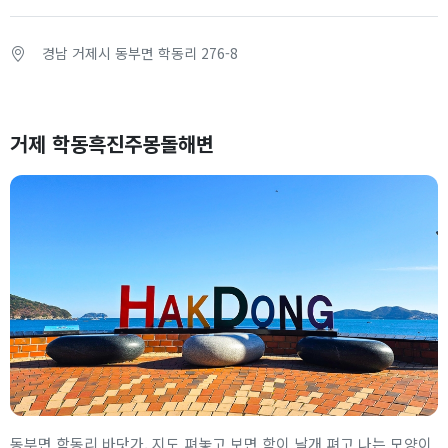
경남 거제시 동부면 학동리 276-8
거제 학동흑진주몽돌해변
동부면 학동리 바닷가, 지도 펴놓고 보면 학이 날개 펴고 나는 모양이