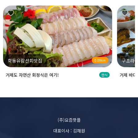
학동유람선회맛집
구조라
0.09km
거제도 자연산 회정식은 여기!
거제 바다
한식
(주)요즘핫플
대표이사 : 김채원