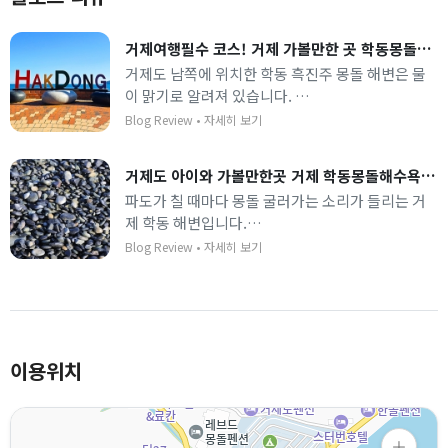
거제여행필수 코스! 거제 가볼만한 곳 학동몽돌해변
거제도 남쪽에 위치한 학동 흑진주 몽돌 해변은 물
이 맑기로 알려져 있습니다.
파도가 머물다 갈 때 나는 소리를 들으며 산책하기
Blog Review
•
자세히 보기
좋습니다.
거제도 아이와 가볼만한곳 거제 학동몽돌해수욕장 주차 파라솔
파도가 칠 때마다 몽돌 굴러가는 소리가 들리는 거
제 학동 해변입니다.
검은 몽돌이 깔린 해안을 따라 걷기 좋으며 물이 아
Blog Review
•
자세히 보기
주 깨끗합니다.
이용위치