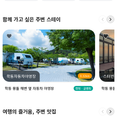
함께 가고 싶은 주변 스테이
학동자동차야영장
스터번
0.32km
학동 몽돌 해변 옆 자동차 야영장
학동 몽돌
캠핑ㆍ글램핑
여행의 즐거움, 주변 맛집