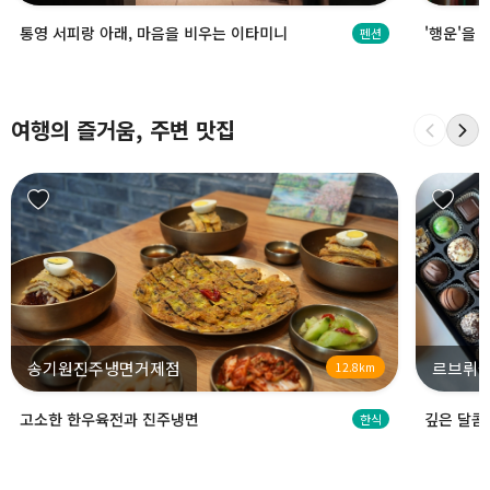
통영 서피랑 아래, 마음을 비우는 이타미니
'행운'을
펜션
여행의 즐거움, 주변 맛집
송기원진주냉면거제점
르브뤼셀
12.8km
고소한 한우육전과 진주냉면
깊은 달콤
한식