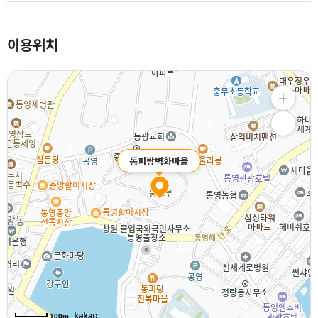
이용위치
동피랑벽화마을
100m