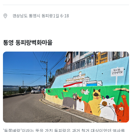
경상남도 통영시 동피랑1길 6-18
통영 동피랑벽화마을
'동쪽벼랑'이라는 뜻을 가진 동피랑은 과거 철거 대상이었던 역사를