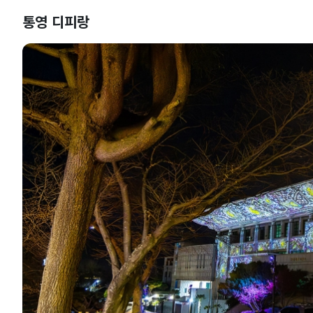
통영 디피랑