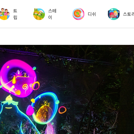
트
스테
디쉬
스토
립
이