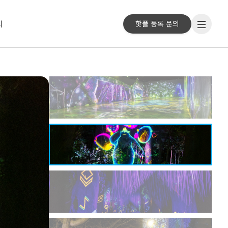
리
핫플 등록