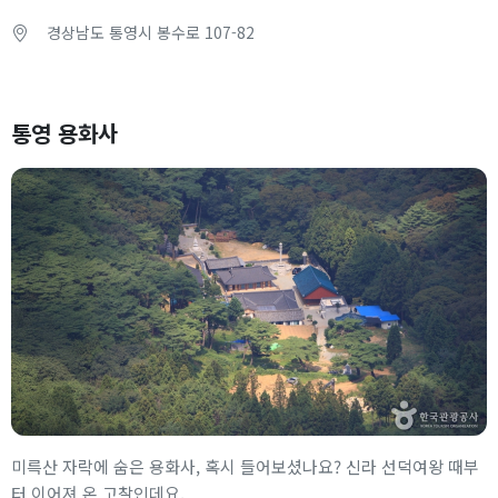
경상남도 통영시 봉수로 107-82
통영 용화사
미륵산 자락에 숨은 용화사, 혹시 들어보셨나요? 신라 선덕여왕 때부
터 이어져 온 고찰인데요.