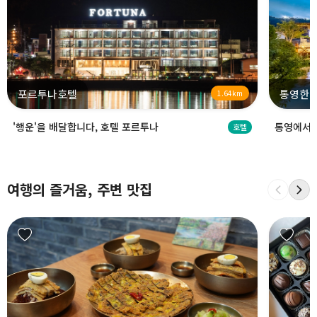
포르투나호텔
통영한
1.64km
'행운'을 배달합니다, 호텔 포르투나
통영에서 
호텔
여행의 즐거움, 주변 맛집