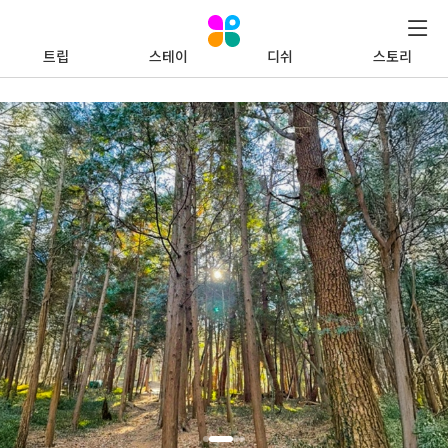
트립
스테이
디쉬
스토리