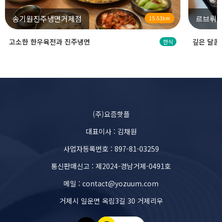
송기원진주냉면거제점
르브뤼셀
15.53km
고소한 한우육전과 진주냉면
깊은 달콤
한식
(주)요즘핫플
대표이사 : 김채원
사업자등록번호 : 897-81-03259
통신판매신고 : 제2024-경남거제-0491호
메일 : contact@yozuum.com
거제시 일운면 옥림3길 30 거제리우