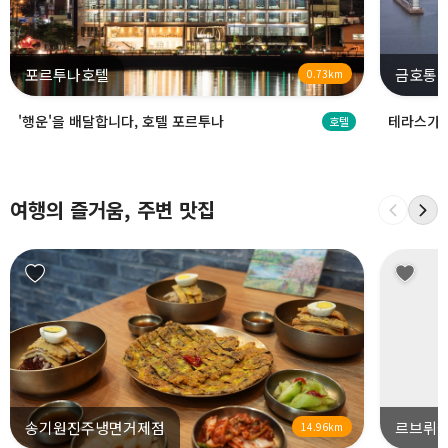
포르투나호텔
금호통
0.73km
'행운'을 배달합니다, 호텔 포르투나
테라스가 
호텔
여행의 즐거움, 주변 맛집
송기원진주냉면거제점
르브뤼셀
14.96km