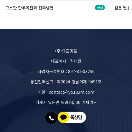
고소한 한우육전과 진주냉면
깊은 달콤
한식
(주)요즘핫플
대표이사 : 김채원
사업자등록번호 : 897-81-03259
통신판매신고 : 제2024-경남거제-0491호
메일 : contact@yozuum.com
거제시 일운면 옥림3길 30 거제리우