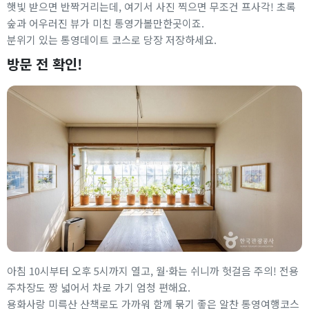
햇빛 받으면 반짝거리는데, 여기서 사진 찍으면 무조건 프사각! 초록
숲과 어우러진 뷰가 미친 통영가볼만한곳이죠.
분위기 있는 통영데이트 코스로 당장 저장하세요.
방문 전 확인!
아침 10시부터 오후 5시까지 열고, 월·화는 쉬니까 헛걸음 주의! 전용
주차장도 짱 넓어서 차로 가기 엄청 편해요.
용화사랑 미륵산 산책로도 가까워 함께 묶기 좋은 알찬 통영여행코스