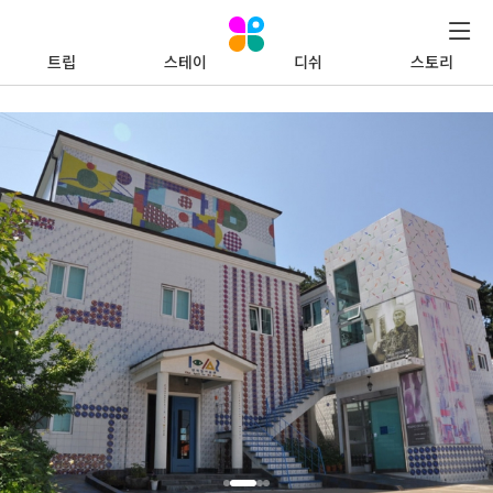
트립
스테이
디쉬
스토리