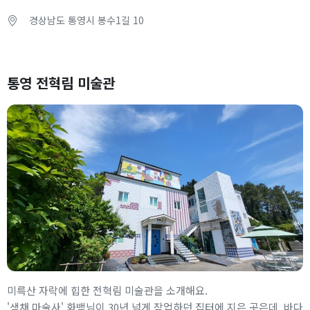
경상남도 통영시 봉수1길 10
통영 전혁림 미술관
미륵산 자락에 힙한 전혁림 미술관을 소개해요.
'색채 마술사' 화백님이 30년 넘게 작업하던 집터에 지은 곳은데, 바다