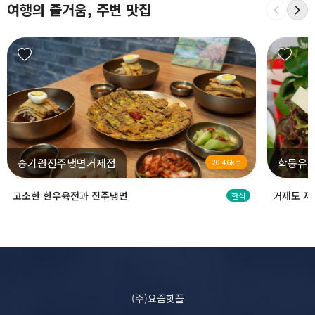
여행의 즐거움, 주변 맛집
송기원진주냉면거제점
학동유
20.46km
고소한 한우육전과 진주냉면
거제도 자
한식
(주)요즘핫플