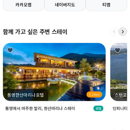
카카오맵
네이버지도
티맵
함께 가고 싶은 주변 스테이
통영한산마리나호텔
스탠포
5.14km
통영에서 마주한 발리, 한산마리나 스테이
인피니티 
호텔