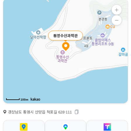
통영수산과학관
100m
경상남도 통영시 산양읍 척포길 628-111