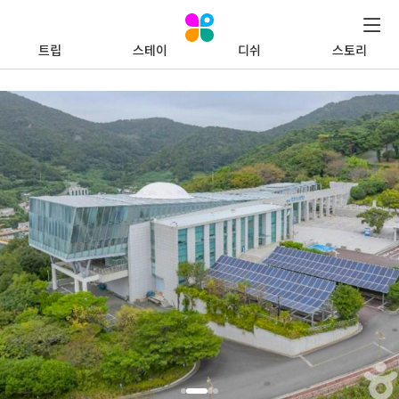
트립
스테이
디쉬
스토리