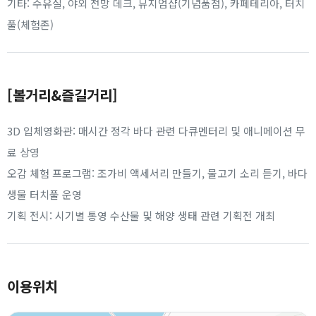
기타: 수유실, 야외 전망 데크, 뮤지엄샵(기념품점), 카페테리아, 터치
풀(체험존)
[볼거리&즐길거리]
3D 입체영화관: 매시간 정각 바다 관련 다큐멘터리 및 애니메이션 무
료 상영
오감 체험 프로그램: 조가비 액세서리 만들기, 물고기 소리 듣기, 바다
생물 터치풀 운영
기획 전시: 시기별 통영 수산물 및 해양 생태 관련 기획전 개최
이용위치