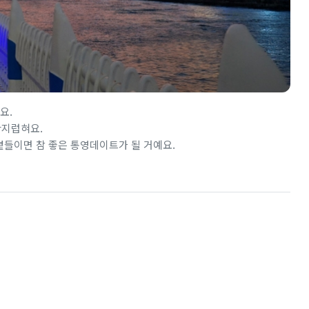
요.
간지럽혀요.
곁들이면 참 좋은 통영데이트가 될 거예요.