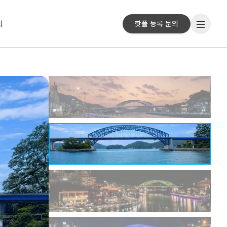
리
핫플 등록