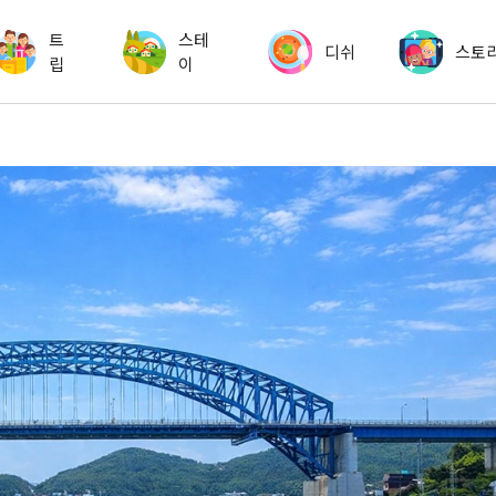
트
스테
디쉬
스토
립
이