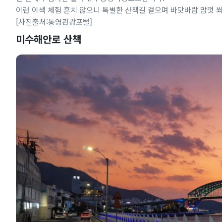
이런 이색 체험 흔치 않으니 특별한 산책길 걸으며 바닷바람 맘껏 쐬
[사진출처:통영관광포털]
미수해안로 산책