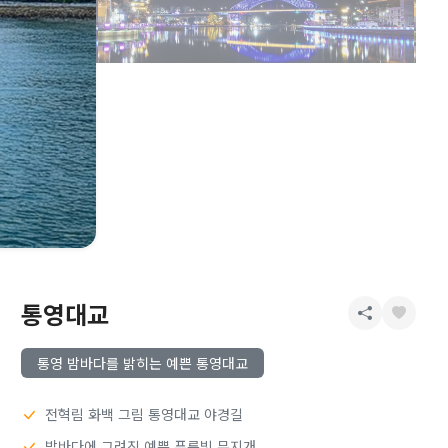
통영대교
통영 밤바다를 밝히는 예쁜 통영대교
전혁림 화백 그림 통영대교 야경길
밤바다에 그려진 예쁜 푸른빛 무지개