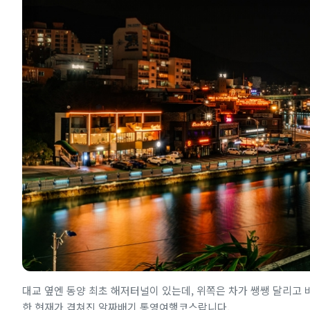
대교 옆엔 동양 최초 해저터널이 있는데, 위쪽은 차가 쌩쌩 달리고
한 현재가 겹쳐진 알짜배기 통영여행코스랍니다.