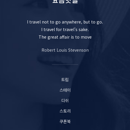
I travel not to go anywhere, but to go.
I travel for travel’s sake.
The great affair is to move
Robert Louis Stevenson
트립
스테이
디쉬
스토리
쿠폰북