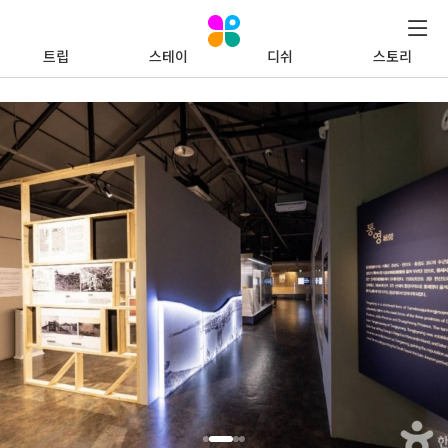
트립
스테이
디쉬
스토리