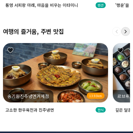
통영 서피랑 아래, 마음을 비우는 이타미니
'행운'을
펜션
여행의 즐거움, 주변 맛집
송기원진주냉면거제점
르브뤼셀
13.93km
고소한 한우육전과 진주냉면
깊은 달콤
한식