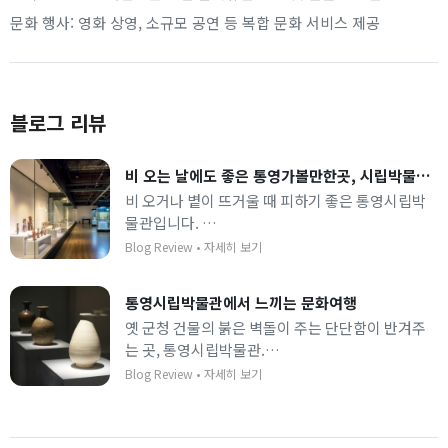
문화 행사: 영화 상영, 소규모 공연 등 복합 문화 서비스 제공
블로그 리뷰
비 오는 날에도 좋은 통영가볼만한곳, 시립박물관 실내 나들이
비 오거나 볕이 뜨거울 때 피하기 좋은 통영시립박
물관입니다.
아이들과 도란도란 걷기 좋고 어른들은 추억을 불러
Blog Review
•
자세히 보기
오는 곳인데 입장료도 없으니 부담 없이 발걸음 해
보세요.
통영시립박물관에서 느끼는 문화여행
옛 군청 건물의 붉은 벽돌이 주는 단단함이 반겨주
는 곳, 통영시립박물관.
등록문화재 안에서 통영의 옛날 이야기를 읽다 보면
Blog Review
•
자세히 보기
시간 가는 줄 모르니 가볍게 들러서 통영의 역사의
만나보세요.