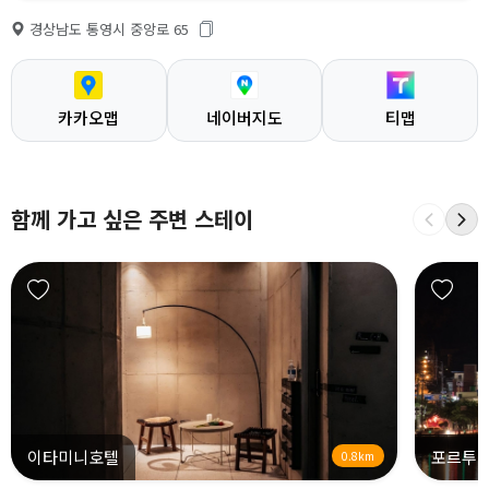
경상남도 통영시 중앙로 65
카카오맵
네이버지도
티맵
함께 가고 싶은 주변 스테이
이타미니호텔
포르투
0.8km