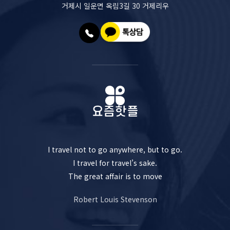
거제시 일운면 옥림3길 30 거제리우
I travel not to go anywhere, but to go.
I travel for travel’s sake.
The great affair is to move
Robert Louis Stevenson