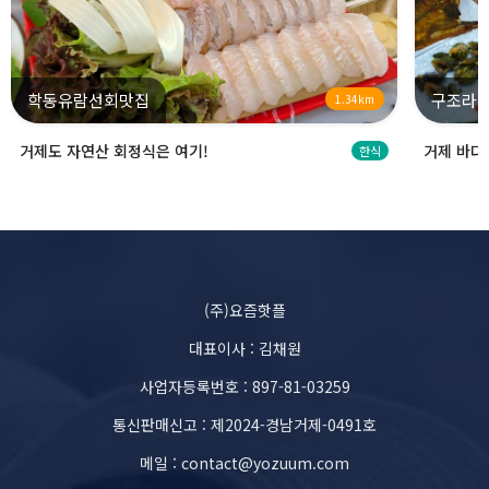
학동유람선회맛집
구조라
1.34km
거제도 자연산 회정식은 여기!
거제 바다
한식
(주)요즘핫플
대표이사 : 김채원
사업자등록번호 : 897-81-03259
통신판매신고 : 제2024-경남거제-0491호
메일 : contact@yozuum.com