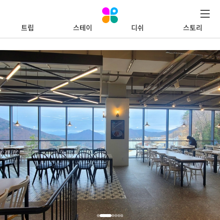
트립
스테이
디쉬
스토리