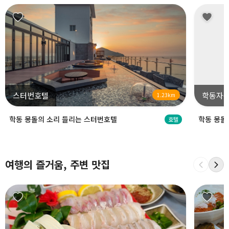
스터번호텔
학동자
1.23km
학동 몽돌의 소리 들리는 스터번호텔
학동 몽돌
호텔
여행의 즐거움, 주변 맛집