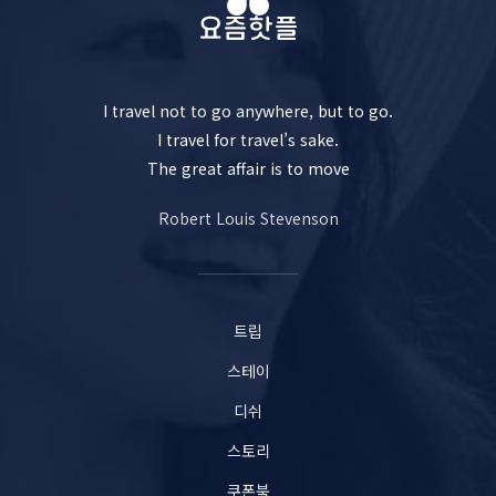
I travel not to go anywhere, but to go.
I travel for travel’s sake.
The great affair is to move
Robert Louis Stevenson
트립
스테이
디쉬
스토리
쿠폰북