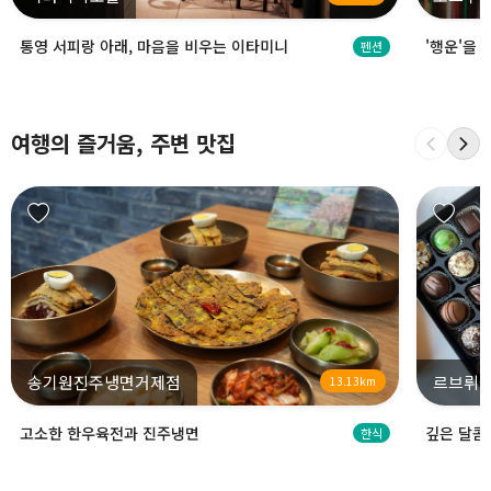
통영 서피랑 아래, 마음을 비우는 이타미니
'행운'을
펜션
여행의 즐거움, 주변 맛집
송기원진주냉면거제점
르브뤼셀
13.13km
고소한 한우육전과 진주냉면
깊은 달콤
한식