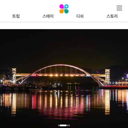
트립
스테이
디쉬
스토리