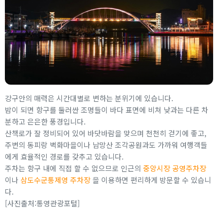
강구안의 매력은 시간대별로 변하는 분위기에 있습니다.
밤이 되면 항구를 둘러싼 조명들이 바다 표면에 비쳐 낮과는 다른 차
분하고 은은한 풍경입니다.
산책로가 잘 정비되어 있어 바닷바람을 맞으며 천천히 걷기에 좋고,
주변의 동피랑 벽화마을이나 남망산 조각공원과도 가까워 여행객들
에게 효율적인 경로를 갖추고 있습니다.
주차는 항구 내에 직접 할 수 없으므로 인근의
중앙시장 공영주차장
이나
삼도수군통제영 주차장
을 이용하면 편리하게 방문할 수 있습니
다.
[사진출처:통영관광포털]