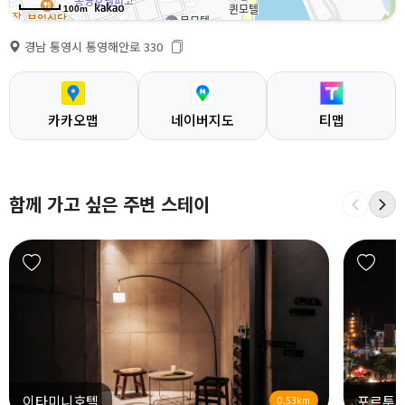
100m
경남 통영시 통영해안로 330
카카오맵
네이버지도
티맵
함께 가고 싶은 주변 스테이
이타미니호텔
포르투
0.53km