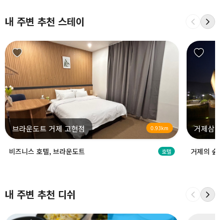
내 주변 추천 스테이
브라운도트 거제 고현점
거제삼
0.93km
비즈니스 호텔, 브라운도트
거제의 숲
호텔
내 주변 추천 디쉬