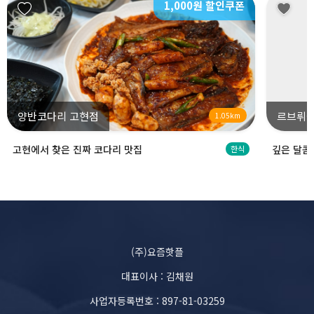
1,000원 할인쿠폰
양반코다리 고현점
르브뤼셀
1.05km
고현에서 찾은 진짜 코다리 맛집
깊은 달콤
한식
(주)요즘핫플
대표이사 : 김채원
사업자등록번호 : 897-81-03259