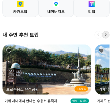
카카오맵
네이버지도
티맵
내 주변 추천 트립
포로수용소 유적공원
거제식물
0.62km
거제 시내에서 만나는 수용소 유적지
거제도 한
역사ㆍ유적지