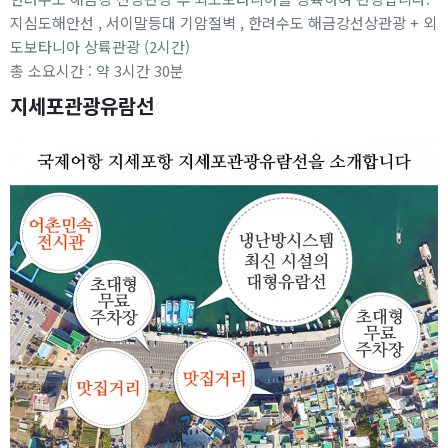
지심도해안선 , 서이말등대 기암절벽 , 한려수도 해금강선상관광 + 외
도보타니아 상륙관광 (2시간)
총 소요시간 : 약 3시간 30분
지세포관광유람선