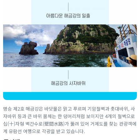
명승 제2호 해금강은 바닷물은 맑고 푸르며 기암절벽과 촛대바위, 사
자바위 등과 큰 바위 몸체는 한 덩어리처럼 보이지만 4개의 절벽으로
십(十)자형 벽간수로(壁間水路)가 뚫려 있어 거제도를 찾는 관광객에
게 유람선 여행으로 각광을 받고 있습니다.