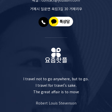
메일 : contact@yozuum.com
거제시 일운면 옥림3길 30 거제리우
I travel not to go anywhere, but to go.
I travel for travel’s sake.
The great affair is to move
Robert Louis Stevenson