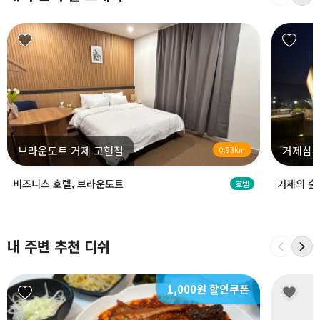
브라운도트 거제 고현점
거제삼
0.93km
비즈니스 호텔, 브라운도트
거제의 숲
호텔
내 주변 추천 디쉬
1,000원 할인쿠폰