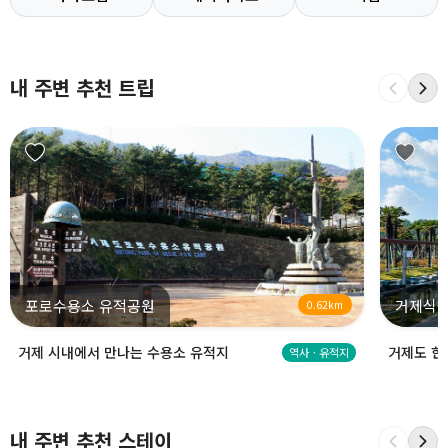
내 주변 추천 트립
포로수용소 유적공원
거제식물
0.62km
거제 시내에서 만나는 수용소 유적지
거제도 한
역사ㆍ유적지
내 주변 추천 스테이