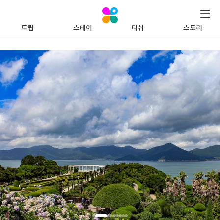
트립
스테이
디쉬
스토리