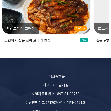
양반코다리 고현점
르브뤼셀
1.05km
고현에서 찾은 진짜 코다리 맛집
깊은 달콤
한식
(주)요즘핫플
대표이사 : 김채원
사업자등록번호 : 897-81-03259
통신판매신고 : 제2024-경남거제-0491호