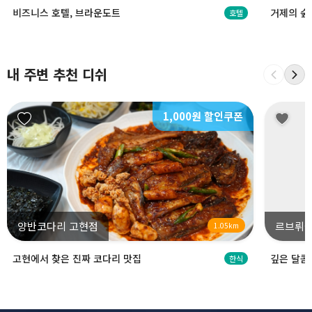
비즈니스 호텔, 브라운도트
거제의 숲
호텔
내 주변 추천 디쉬
1,000원 할인쿠폰
양반코다리 고현점
르브뤼셀
1.05km
고현에서 찾은 진짜 코다리 맛집
깊은 달콤
한식