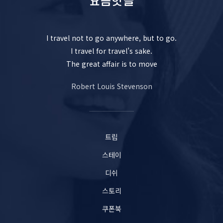
I travel not to go anywhere, but to go.
I travel for travel’s sake.
The great affair is to move
Robert Louis Stevenson
트립
스테이
디쉬
스토리
쿠폰북