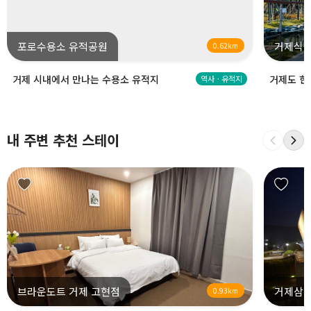
포로수용소 유적공원
거제식물
0.62km
거제 시내에서 만나는 수용소 유적지
거제도 한
역사ㆍ유적지
내 주변 추천 스테이
브라운도트 거제 고현점
거제삼
0.93km