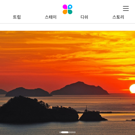
트립
스테이
디쉬
스토리