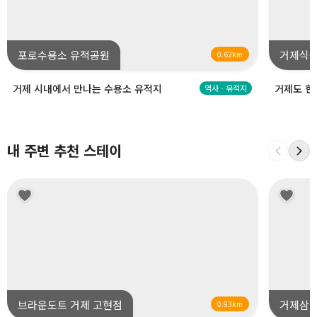
포로수용소 유적공원
거제식물
0.62km
거제 시내에서 만나는 수용소 유적지
거제도 한
역사ㆍ유적지
내 주변 추천 스테이
브라운도트 거제 고현점
거제삼
0.93km