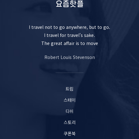
I travel not to go anywhere, but to go.
I travel for travel’s sake.
The great affair is to move
Robert Louis Stevenson
트립
스테이
디쉬
스토리
쿠폰북