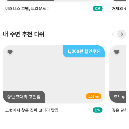
비즈니스 호텔, 브라운도트
거제의 숲
호텔
내 주변 추천 디쉬
1,000원 할인쿠폰
양반코다리 고현점
르브뤼셀
1.05km
고현에서 찾은 진짜 코다리 맛집
깊은 달콤
한식