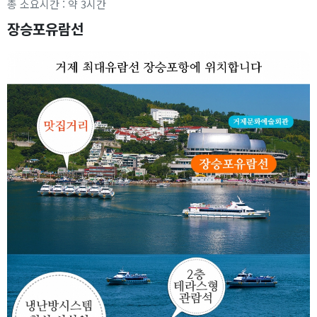
총 소요시간 : 약 3시간
장승포유람선