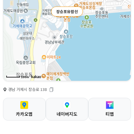
장승포유람선
100m
경남 거제시 장승로 138
카카오맵
네이버지도
티맵