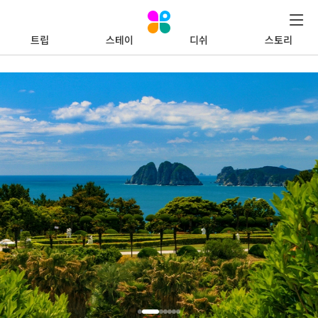
트립
스테이
디쉬
스토리