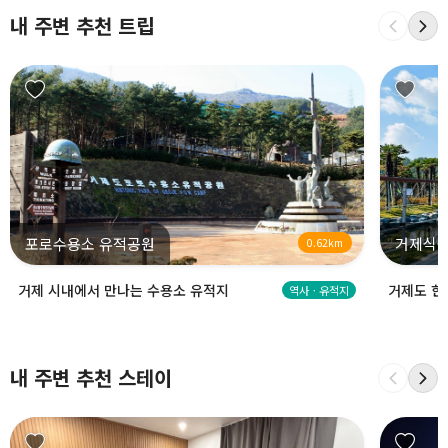
내 주변 추천 트립
포로수용소 유적공원
거제식물
0.62km
거제 시내에서 만나는 수용소 유적지
거제도 한
역사ㆍ유적지
내 주변 추천 스테이