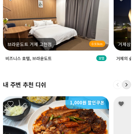
브라운도트 거제 고현점
거제삼
0.93km
비즈니스 호텔, 브라운도트
거제의 숲
호텔
내 주변 추천 디쉬
1,000원 할인쿠폰