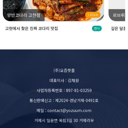
양반코다리 고현점
르브뤼셀
1.05km
고현에서 찾은 진짜 코다리 맛집
깊은 달콤
한식
(주)요즘핫플
대표이사 : 김채원
사업자등록번호 : 897-81-03259
통신판매신고 : 제2024-경남거제-0491호
메일 : contact@yozuum.com
거제시 일운면 옥림3길 30 거제리우