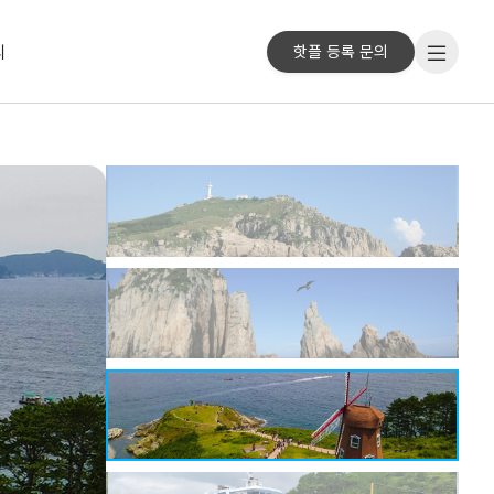
리
핫플 등록