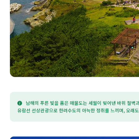
남해의 푸른 빛을 품은 매물도는 세월이 빚어낸 바위 절벽과
유람선 선상관광으로 한려수도의 아늑한 정취를 느끼며, 오래도