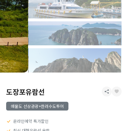
도장포유람선
매물도 선상관광+한려수도투어
온라인예약 특가할인
최신 대형유람선 운항