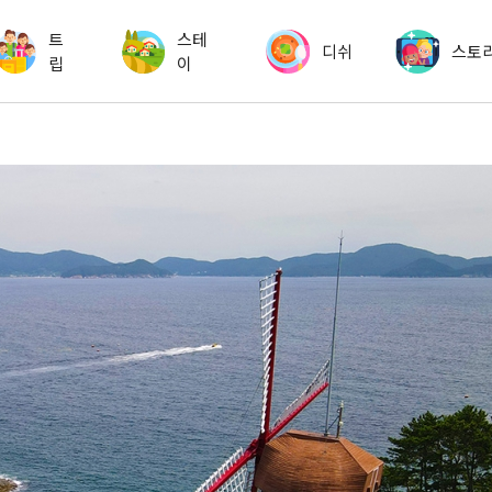
트
스테
디쉬
스토
립
이