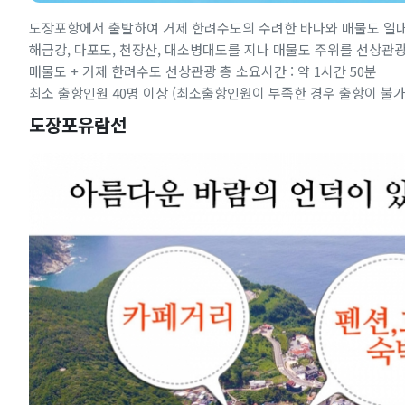
도장포항에서 출발하여 거제 한려수도의 수려한 바다와 매물도 일
해금강, 다포도, 천장산, 대소병대도를 지나 매물도 주위를 선상관
매물도 + 거제 한려수도 선상관광 총 소요시간 : 약 1시간 50분
최소 출항인원 40명 이상 (최소출항인원이 부족한 경우 출항이 불가
도장포유람선