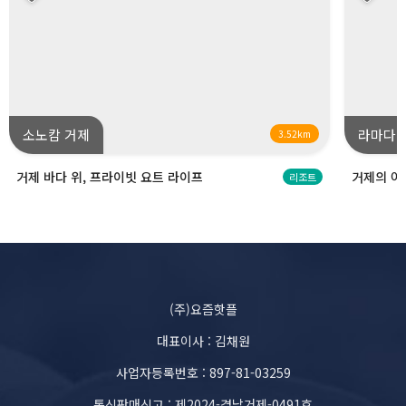
소노캄 거제
라마다 
3.52km
거제 바다 위, 프라이빗 요트 라이프
거제의 아
리조트
(주)요즘핫플
대표이사 : 김채원
사업자등록번호 : 897-81-03259
통신판매신고 : 제2024-경남거제-0491호