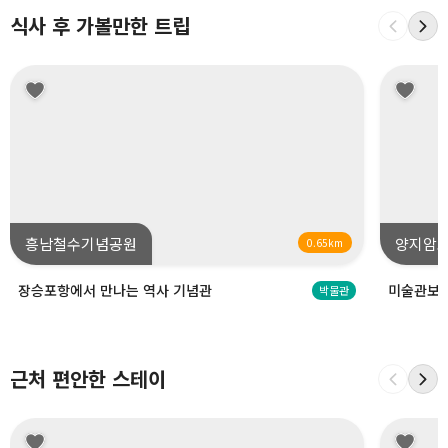
식사 후 가볼만한 트립
흥남철수기념공원
양지암
0.65km
장승포항에서 만나는 역사 기념관
미술관보다
박물관
근처 편안한 스테이