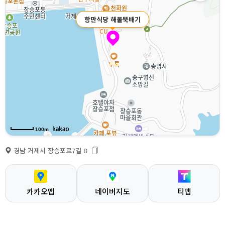
항만식당 해물뚝배기
100m
경남 거제시 장승포로7길 8
카카오맵
네이버지도
티맵