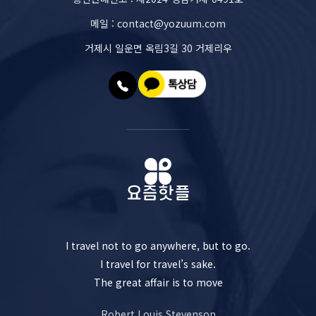
메일 : contact@yozuum.com
거제시 일운면 옥림3길 30 거제리우
I travel not to go anywhere, but to go.
I travel for travel’s sake.
The great affair is to move
Robert Louis Stevenson