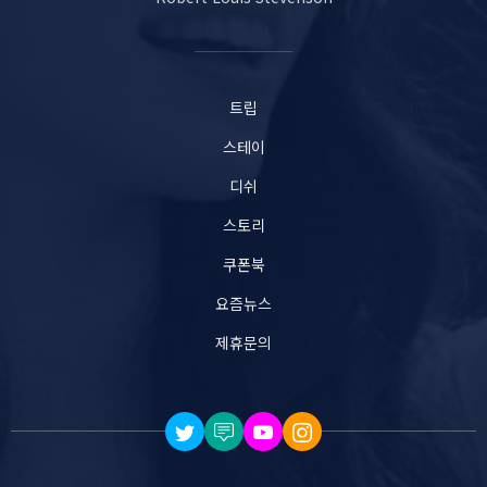
트립
스테이
디쉬
스토리
쿠폰북
요즘뉴스
제휴문의