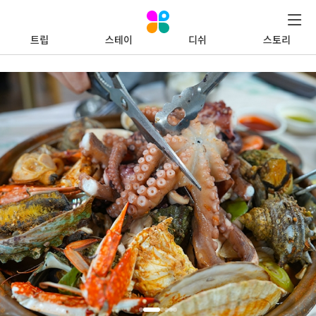
트립
스테이
디쉬
스토리