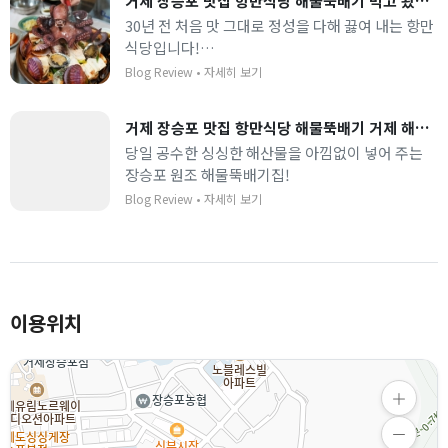
거제 장승포 맛집 항만식당 해물뚝배기 먹고 왔어요~
30년 전 처음 맛 그대로 정성을 다해 끓여 내는 항만
식당입니다!
사장님이 직접 담근 죽염 된장으로 깊은 국물 맛을
Blog Review
•
자세히 보기
내고, 신선한 해산물도 뚝배기 가득 담겨 나와요.
거제 장승포 맛집 항만식당 해물뚝배기 거제 해물탕은 여기서
당일 공수한 싱싱한 해산물을 아낌없이 넣어 주는
장승포 원조 해물뚝배기집!
Blog Review
•
자세히 보기
이용위치