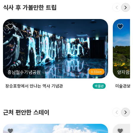
식사 후 가볼만한 트립
흥남철수기념공원
양지암
0.55km
장승포항에서 만나는 역사 기념관
미술관보다
박물관
근처 편안한 스테이