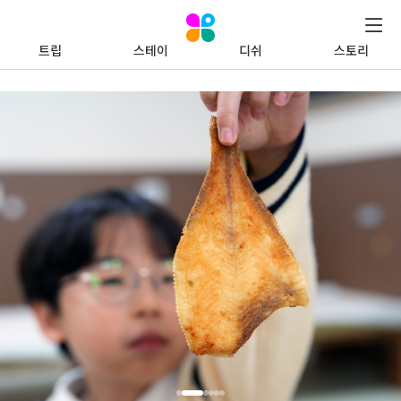
트립
스테이
디쉬
스토리