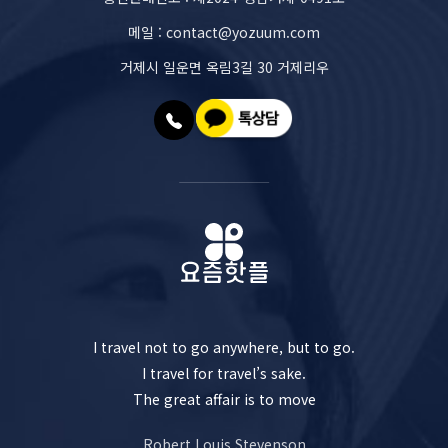
메일 : contact@yozuum.com
거제시 일운면 옥림3길 30 거제리우
I travel not to go anywhere, but to go.
I travel for travel’s sake.
The great affair is to move
Robert Louis Stevenson