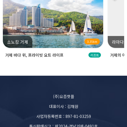
소노캄 거제
라마다 
3.35km
거제 바다 위, 프라이빗 요트 라이프
거제의 아
리조트
(주)요즘핫플
대표이사 : 김채원
사업자등록번호 : 897-81-03259
통신판매신고 : 제2024-경남거제-0491호