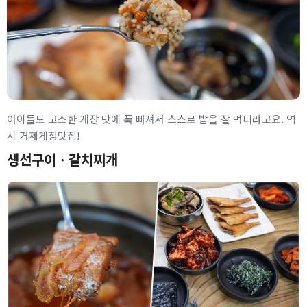
아이들도 고소한 게장 맛에 푹 빠져서 스스로 밥을 잘 먹더라고요. 역
시 거제게장맛집!
생선구이ㆍ갈치찌개