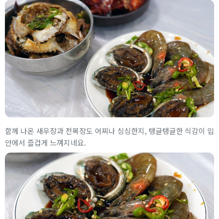
함께 나온 새우장과 전복장도 어찌나 싱싱한지, 탱글탱글한 식감이 입
안에서 즐겁게 느껴지네요.