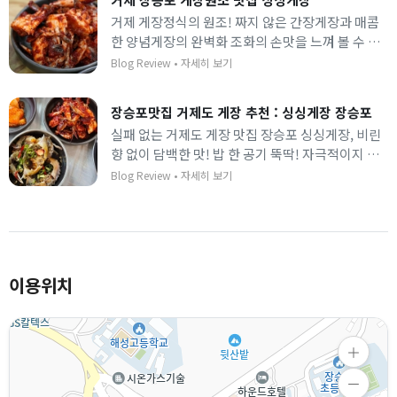
거제 게장정식의 원조! 짜지 않은 간장게장과 매콤
한 양념게장의 완벽화 조화의 손맛을 느껴 볼 수 있
는 곳입니다.
Blog Review
•
자세히 보기
장승포맛집 거제도 게장 추천 : 싱싱게장 장승포
실패 없는 거제도 게장 맛집 장승포 싱싱게장, 비린
향 없이 담백한 맛! 밥 한 공기 뚝딱! 자극적이지 않
아 남녀노소 누구나 좋아할 맛입니다.
Blog Review
•
자세히 보기
이용위치