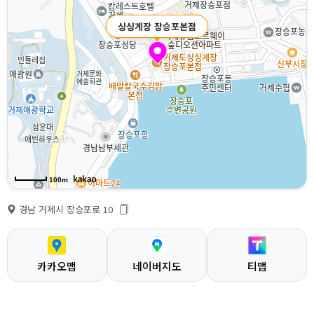
싱싱게장 장승포본점
100m
경남 거제시 장승포로 10
카카오맵
네이버지도
티맵