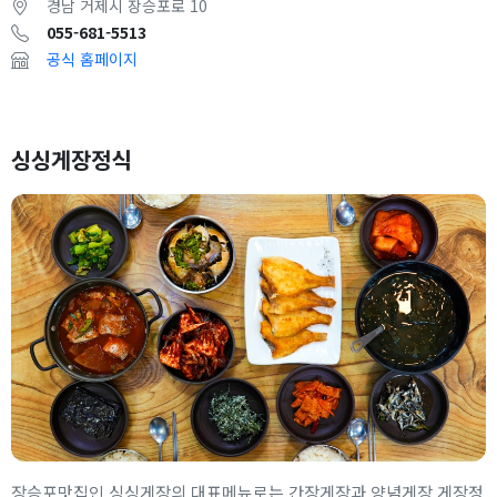
경남 거제시 장승포로 10
055-681-5513
공식 홈페이지
싱싱게장정식
장승포맛집인 싱싱게장의 대표메뉴로는 간장게장과 양념게장 게장정